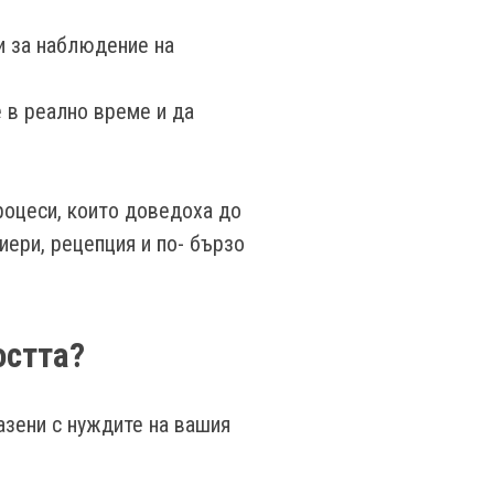
и за наблюдение на
 в реално време и да
роцеси, които доведоха до
иери, рецепция и по- бързо
остта?
азени с нуждите на вашия