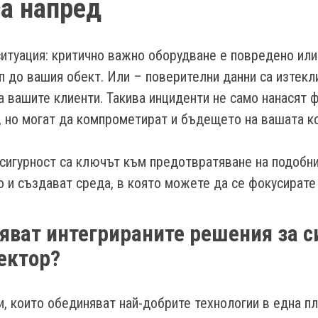
а напред
итуация: критично важно оборудване е повредено или
п до вашия обект. Или – поверителни данни са изтекл
а вашите клиенти. Такива инциденти не само нанасят ф
, но могат да компрометират и бъдещето на вашата к
сигурност са ключът към предотвратяване на подобни
о и създават среда, в която можете да се фокусирате 
яват интегрираните решения за с
ектор?
и, които обединяват най-добрите технологии в една п