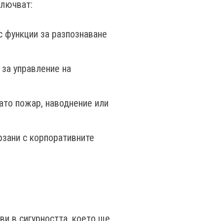
ключват:
 функции за разпознаване
 за управление на
ато пожар, наводнение или
рзани с корпоративните
ви в сигурността, което ще