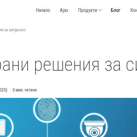
Начало
Ajax
Продукти
Блог
Кон
я за сигурност
ани решения за с
025
)
3 мин. четене