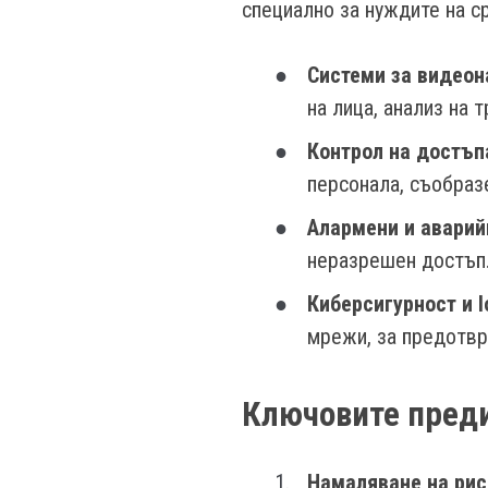
специално за нуждите на с
Системи за видеон
на лица, анализ на
Контрол на достъп
персонала, съобраз
Алармени и аварий
неразрешен достъп
Киберсигурност и I
мрежи, за предотвр
Ключовите преди
Намаляване на риск