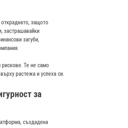
 откраднато, защото
и, застрашавайки
инансови загуби,
омпания.
 рискове. Те не само
върху растежа и успеха си.
игурност за
латформа, създадена