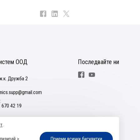
истем ООД
Последвайте ни
Facebook
Youtube
ж.к. Дружба 2
nics.supp@gmail.com
 670 42 19
ст
.
ане на спорове
Управление на бисквитките
Карта на сайта
лизирай >
Приеми всички бисквитки