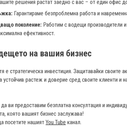
шите решения растат заедно с вас – от един офис 
ъжка:
Гарантираме безпроблемна работа и навременна
дващо поколение:
Работим с водещи производители и
аксимална ефективност.
дещето на вашия бизнес
тя е стратегическа инвестиция. Защитавайки своите ак
а устойчив растеж и доверие сред своите клиенти и н
 да ви предоставим безплатна консултация и индиви
та, която вашият бизнес заслужава!
да посетите нашият
You Tube
канал.