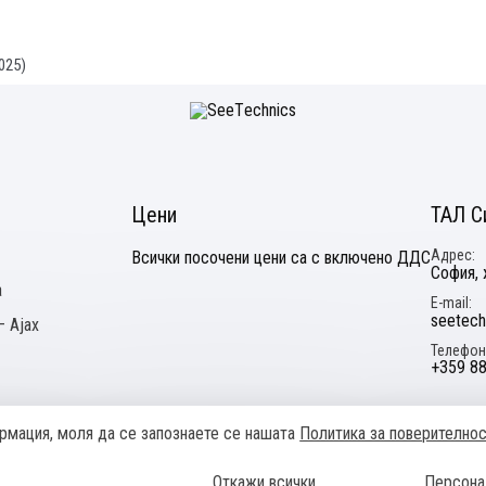
025
)
Цени
ТАЛ С
Адрес
Всички посочени цени са с включено ДДС
София, 
а
E-mail
seetech
 Ajax
Телефон
+359 88
формация, моля да се запознаете се нашaтa
Политика за поверително
Общи условия
Политика за поверителност
Онлайн разрешав
Откажи всички
Персона