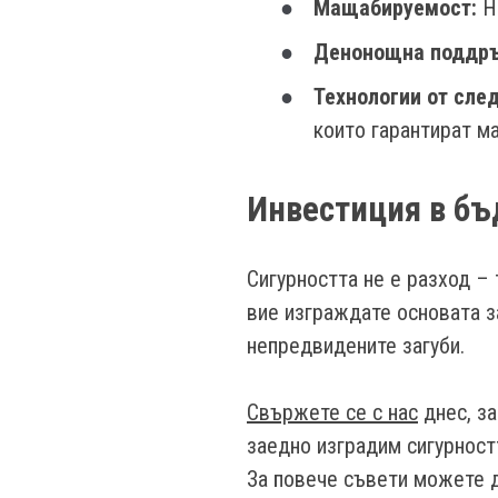
Мащабируемост:
На
Денонощна поддр
Технологии от сле
които гарантират м
Инвестиция в бъ
Сигурността не е разход – 
вие изграждате основата з
непредвидените загуби.
Свържете се с нас
днес, за
заедно изградим сигурност
За повече съвети можете 