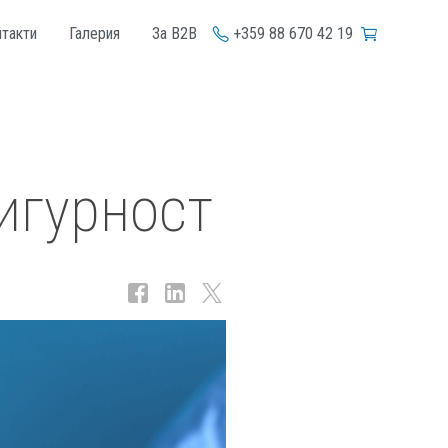
+359 88 670 42 19
такти
Галерия
За B2B
игурност