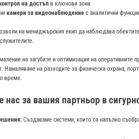
контрол на достъп
в ключови зони.
тни
камери за видеонаблюдение
с аналитични функци
позволи на мениджърския екип да наблюдава обектите
служителите.
маление на загубите и оптимизация на оперативните п
. Намаляване на разходите за физическа охрана, порт
но време.
е нас за вашия партньор в сигурн
решения:
Създаваме системи, които са напълно съобр