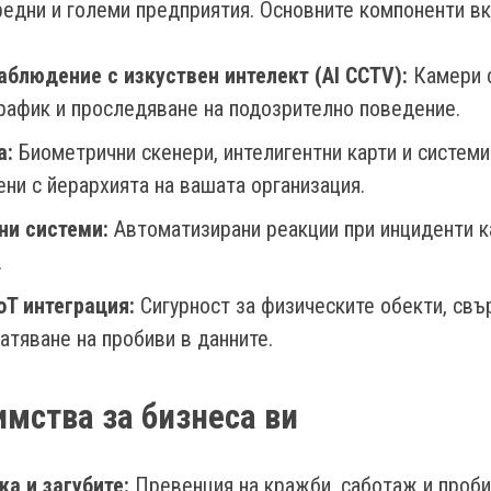
редни и големи предприятия. Основните компоненти в
аблюдение с изкуствен интелект (AI CCTV):
Камери с
 трафик и проследяване на подозрително поведение.
а:
Биометрични скенери, интелигентни карти и системи
ени с йерархията на вашата организация.
ни системи:
Автоматизирани реакции при инциденти к
.
oT интеграция:
Сигурност за физическите обекти, свъ
атяване на пробиви в данните.
мства за бизнеса ви
а и загубите:
Превенция на кражби, саботаж и проби