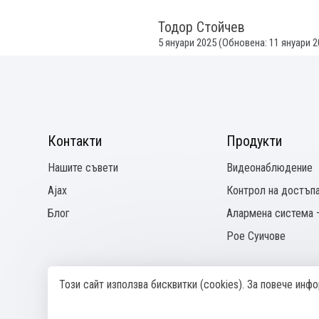
Тодор Стойчев
5 януари 2025
(Обновена:
11 януари 2
Контакти
Продукти
Нашите съвети
Видеонаблюдение
Ajax
Контрол на достъп
Блог
Алармена система –
Pое Суичове
Този сайт използва бисквитки (cookies). За повече ин
© 2024—2026 SeeТechnics