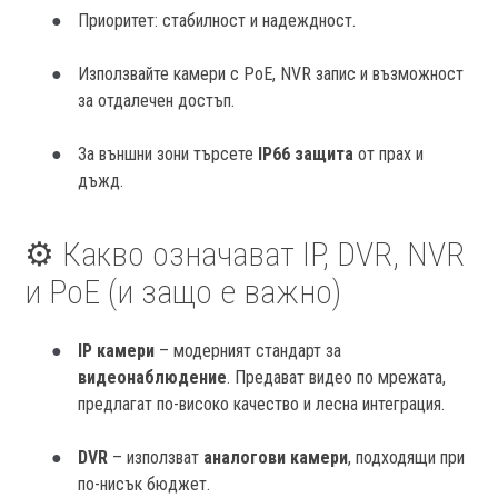
Приоритет: стабилност и надеждност.
Използвайте камери с PoE, NVR запис и възможност
за отдалечен достъп.
За външни зони търсете
IP66 защита
от прах и
дъжд.
⚙️ Какво означават IP, DVR, NVR
и PoE (и защо е важно)
IP камери
– модерният стандарт за
видеонаблюдение
. Предават видео по мрежата,
предлагат по-високо качество и лесна интеграция.
DVR
– използват
аналогови камери
, подходящи при
по-нисък бюджет.