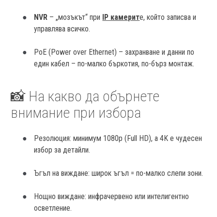
NVR
– „мозъкът“ при
IP камерит
е, който записва и
управлява всичко.
PoE (Power over Ethernet) – захранване и данни по
един кабел – по-малко бъркотия, по-бърз монтаж.
📸 На какво да обърнете
внимание при избора
Резолюция: минимум 1080p (Full HD), а 4K е чудесен
избор за детайли.
Ъгъл на виждане: широк ъгъл = по-малко слепи зони.
Нощно виждане: инфрачервено или интелигентно
осветление.