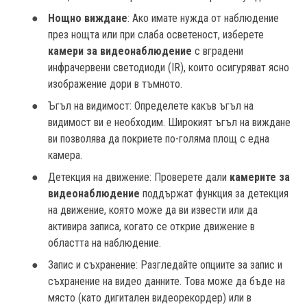
Нощно виждане
: Ако имате нужда от наблюдение
през нощта или при слаба осветеност, изберете
камери за видеонаблюдение
с вградени
инфрачервени светодиоди (IR), които осигуряват ясно
изображение дори в тъмното.
Ъгъл на видимост: Определете какъв ъгъл на
видимост ви е необходим. Широкият ъгъл на виждане
ви позволява да покриете по-голяма площ с една
камера.
Детекция на движение: Проверете дали
камерите за
видеонаблюдение
поддържат функция за детекция
на движение, която може да ви извести или да
активира записа, когато се открие движение в
областта на наблюдение.
Запис и съхранение: Разгледайте опциите за запис и
съхранение на видео данните. Това може да бъде на
място (като дигитален видеорекордер) или в