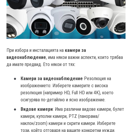
При избора и инсталацията на
камери за
видеонаблюдение
, има някои важни аспекти, които трябва
да имате предвид. Ето някои от тях:
Камери за видеонаблюдение
Резолюция на
изображението: Изберете камерите с висока
резолюция (например HD, Full HD или 4K), което
осигурява по-детайлно и ясно изображение.
Видове камери
: Има различни видове камери, булет
камери, куполни камери, PTZ (панорама/
наклон/zoom) камери и скрити камери. Изберете
този, който отговаря на вашите конкретни нужди.