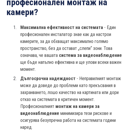
професионален монтаж на
камери?
Максимална ефективност на системата
- Един
професионален инсталатор знае как да настрои
камерите, за да обхващат максимално голямо
пространство, без да остават „слепи“ зони. Това
означава, че вашата
система за видеонаблюдение
ще бъде напълно ефективна и ще улови всеки важен
момент.
Дългосрочна надеждност
- Неправилният монтаж
може да доведе до проблеми като прекъсвания в
захранването, лошо качество на картината или дори
отказ на системата в критичен момент.
Професионалният
монтаж на камери за
видеонаблюдение
минимизира тези рискове и
осигурява безупречна работа на системата години
наред.