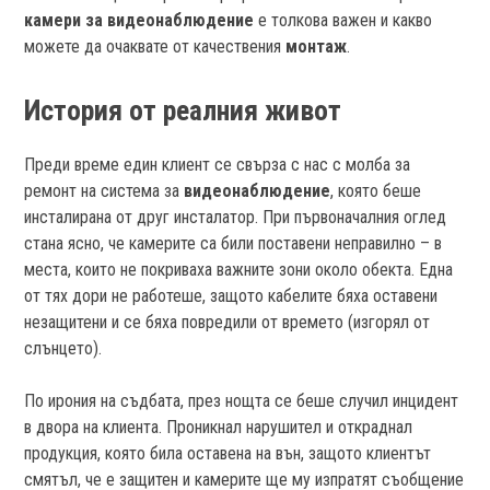
камери за видеонаблюдение
е толкова важен и какво
можете да очаквате от качествения
монтаж
.
История от реалния живот
Преди време един клиент се свърза с нас с молба за
ремонт на система за
видеонаблюдение
, която беше
инсталирана от друг инсталатор. При първоначалния оглед
стана ясно, че камерите са били поставени неправилно – в
места, които не покриваха важните зони около обекта. Една
от тях дори не работеше, защото кабелите бяха оставени
незащитени и се бяха повредили от времето (изгорял от
слънцето).
По ирония на съдбата, през нощта се беше случил инцидент
в двора на клиента. Проникнал нарушител и откраднал
продукция, която била оставена на вън, защото клиентът
смятъл, че е защитен и камерите ще му изпратят съобщение