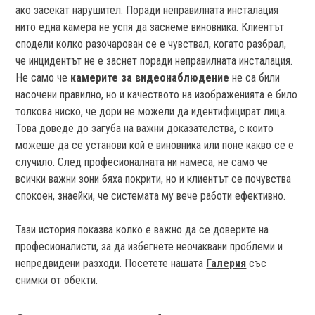
ако засекат нарушител. Поради неправилната инсталация
нито една камера не успя да заснеме виновника. Клиентът
сподели колко разочарован се е чувствал, когато разбрал,
че инцидентът не е заснет поради неправилната инсталация.
Не само че
камерите за видеонаблюдение
не са били
насочени правилно, но и качеството на изображенията е било
толкова ниско, че дори не можели да идентифицират лица.
Това доведе до загуба на важни доказателства, с които
можеше да се установи кой е виновника или поне какво се е
случило. След професионалната ни намеса, не само че
всички важни зони бяха покрити, но и клиентът се почувства
спокоен, знаейки, че системата му вече работи ефективно.
Тази история показва колко е важно да се доверите на
професионалисти, за да избегнете неочаквани проблеми и
непредвидени разходи. Посетете нашата
Галерия
със
снимки от обекти.