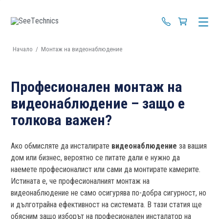
+359 88 670 4
Начало
/
Монтаж на видеонаблюдение
Професионален монтаж на
видеонаблюдение – защо е
толкова важен?
Ако обмисляте да инсталирате
видеонаблюдение
за вашия
дом или бизнес, вероятно се питате дали е нужно да
наемете професионалист или сами да монтирате камерите.
Истината е, че професионалният монтаж на
видеонаблюдение не само осигурява по-добра сигурност, но
и дълготрайна ефективност на системата. В тази статия ще
обясним защо изборът на професионален инсталатор на