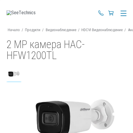
+359 88 670 4
Начало
/
Продукти
/
Видеонаблюдение
/
HDCVI Видеонаблюдение
/
Ан
2 MP камера HAC-
HFW1200TL