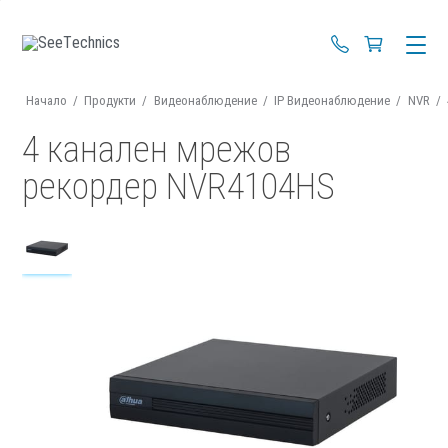
+359 88 670 4
Начало
/
Продукти
/
Видеонаблюдение
/
IP Видеонаблюдение
/
NVR
/
4 канален мрежов
рекордер NVR4104HS