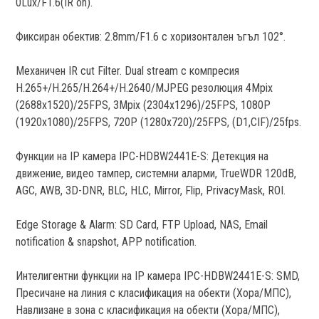
0Lux/F1.6(IR on).
Фиксиран обектив: 2.8mm/F1.6 с хоризонтален ъгъл 102°.
Механичен IR cut Filter. Dual stream с компресия
H.265+/H.265/H.264+/H.2640/MJPEG резолюция 4Mpix
(2688x1520)/25FPS, 3Mpix (2304x1296)/25FPS, 1080P
(1920x1080)/25FPS, 720P (1280x720)/25FPS, (D1,CIF)/25fps.
Функции на IP камера IPC-HDBW2441E-S: Детекция на
движение, видео тампер, системни аларми, TrueWDR 120dB,
AGC, AWB, 3D-DNR, BLC, HLC, Mirror, Flip, PrivacyMask, ROI.
Edge Storage & Alarm: SD Card, FTP Upload, NAS, Email
notification & snapshot, APP notification.
Интелигентни функции на IP камера IPC-HDBW2441E-S: SMD,
Пресичане на линия с класификация на обекти (Хора/МПС),
Навлизане в зона с класификация на обекти (Хора/МПС),