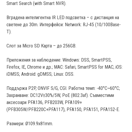
Smart Search (with Smart NVR).
Вграденa интелигентна IR LED подсветка – с дистанция на
светене до 30m. Интерфейси: Network: RJ-45 (10/100Base-
T).
Слот за Micro SD Карта – до 256GB.
Приложения за наблюдение: Windows: DSS, SmartPSS,
Firefox, IE, Chrome и др.; MAC: Safari, SmartPSS for MAC; iOS:
iDMSS; Android: gDMSS; Linux: DSS.
Поддържа P2P, ONVIF S/G, CGI. Работна темп: -40°C~60°C;
Захранване: DC12V±30%/5W, PoE (802.3af). Съвместими
аксесоари PFA136, PFB203W, PFA109+
(PFB305W/PFB220C+PFA117), PFA150, PFA151, PFA152-E.
Размери: Ø109.9х81mm.