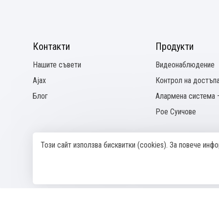
Контакти
Продукти
Нашите съвети
Видеонаблюдение
Ajax
Контрол на достъп
Блог
Алармена система –
Pое Суичове
Този сайт използва бисквитки (cookies). За повече ин
© 2024—2026 SeeТechnics
Изработка на сайт върху
Creativiso® Xpress™
(v1.50.18)
* 1 EUR 