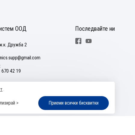
истем ООД
Последвайте ни
Facebook
Youtube
ж.к. Дружба 2
nics.supp@gmail.com
 670 42 19
ст
.
ане на спорове
Управление на бисквитките
Карта на сайта
лизирай >
Приеми всички бисквитки