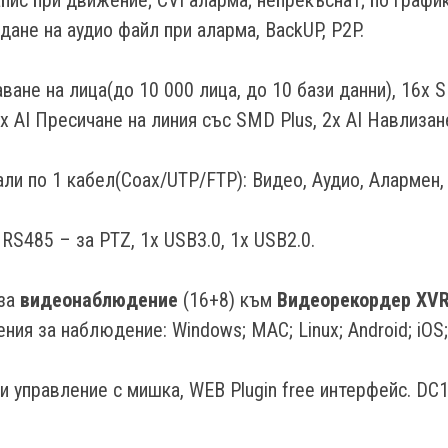
ане на аудио файл при аларма, BackUP, P2P.
ване на лица(до 10 000 лица, до 10 бази данни), 16x 
x AI Пресичане на линия със SMD Plus, 2x AI Навлизан
али по 1 кабел(Coax/UTP/FTP): Видео, Аудио, Алармен
 RS485 – за PTZ, 1x USB3.0, 1x USB2.0.
за
видеонаблюдение
(16+8) към
Видеoрекордер XVR
ия за наблюдение: Windows; MAC; Linux; Android; iOS;
 и управление с мишка, WEB Plugin free интерфейс. D