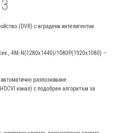
I3
ойство (DVR) с вградени интелигентни
сек., 4M-N(1280x1440)/1080P(1920x1080) –
 автоматично разпознаване
(HDCVI канал) с подобрен алгоритъм за
к, системни аларми, диагностични аларми,