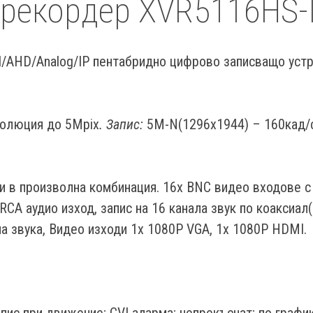
oрекордер XVR5116HS-
I/AHD/Analog/IP пентабридно цифрово записващо устр
олюция до 5Mpix
. Запис:
5M-N(1296х1944) – 160кад/
и в произволна комбинация. 16x BNC видео входове с
RCA аудио изход, запис на 16 каналa звук по коаксиал
на звука, Видео изходи 1x 1080P VGA, 1x 1080P HDMI.
апис при движение; CVI аларма; непрекъснат; по графи