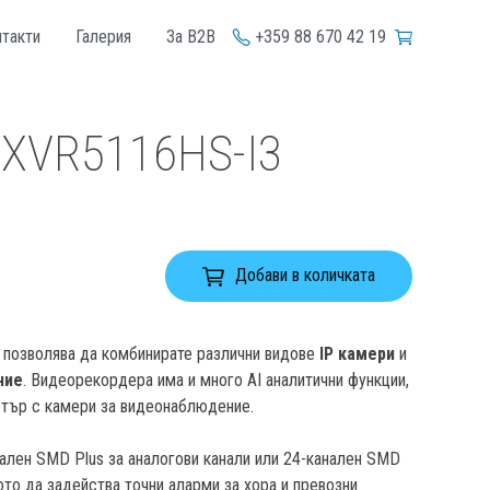
+359 88 670 42 19
такти
Галерия
За B2B
 XVR5116HS-I3
Добави в количката
 позволява да комбинирате различни видове
IP камери
и
ние
. Видеорекордера има и много AI аналитични функции,
етър с камери за видеонаблюдение.
ален SMD Plus за аналогови канали или 24-канален SMD
ото да задейства точни аларми за хора и превозни