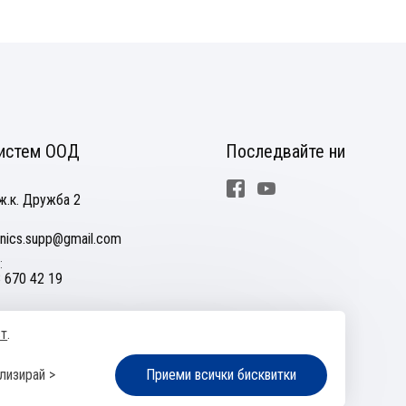
истем ООД
Последвайте ни
Facebook
Youtube
ж.к. Дружба 2
nics.supp@gmail.com
 670 42 19
ст
.
ане на спорове
Управление на бисквитките
Карта на сайта
лизирай >
Приеми всички бисквитки