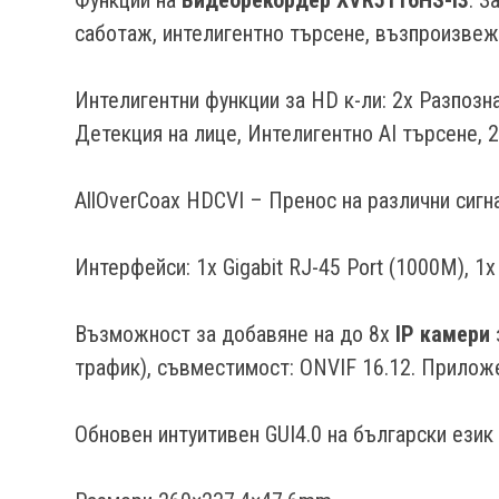
саботаж, интелигентно търсене, възпроизвежд
Интелигентни функции за HD к-ли: 2x Разпозна
Детекция на лице, Интелигентно AI търсене, 2
AllOverCoax HDCVI – Пренос на различни сигн
Интерфейси: 1x Gigabit RJ-45 Port (1000M), 1x
Възможност за добавяне на до 8x
IP камери
трафик), съвместимост: ONVIF 16.12. Приложен
Обновен интуитивен GUI4.0 на български език