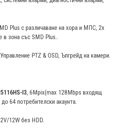
SMD Plus с различаване на хора и МПС, 2x
е в зона със SMD Plus..
, Управление PTZ & OSD, Ъпгрейд на камери.
5116HS-I3
, 6Mpix(max 128Mbps входящ
 до 64 потребителски акаунта.
C12V/12W без HDD.