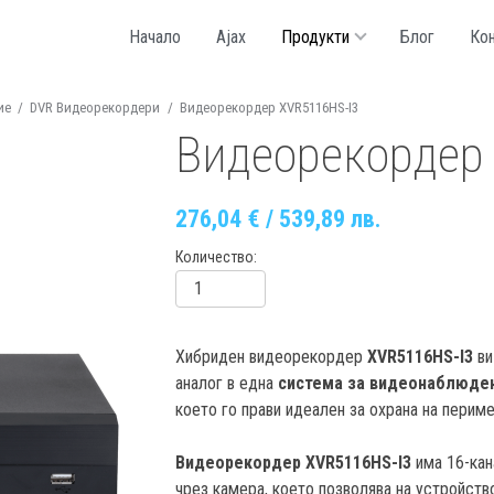
Начало
Ajax
Продукти
Блог
Кон
ие
/
DVR Видеорекордери
/
Видеoрекордер XVR5116HS-I3
Видеoрекордер
276,04 € / 539,89 лв.
Количество
Хибриден видеoрекордер
XVR5116HS-I3
ви
аналог в една
система за видеонаблюде
което го прави идеален за охрана на перим
Видеoрекордер XVR5116HS-I3
има 16-кан
чрез камера, което позволява на устройств