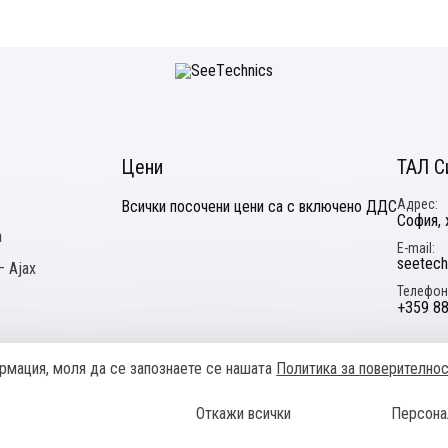
Цени
ТАЛ С
Адрес
Всички посочени цени са с включено ДДС
София, 
а
E-mail
seetech
 Ajax
Телефон
+359 88
формация, моля да се запознаете се нашaтa
Политика за поверително
Общи условия
Политика за поверителност
Онлайн разрешав
Откажи всички
Персона
 1.95583 BGN