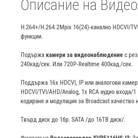
Описание на Виде
H.264+/H.264 2Mpix 16(24)-канално HDCVI/TV
функции.
Подържа
камери за видеонаблюдение
с рез
240кад/сек. Или 720P-Realtime 400кад./сек.
Поддържа 16x HDCVI, IP или аналогови камер
HDCVI/TVI/AHD/Analog, 1x RCA аудио входа/1 
кодиране и модулация за Broadcast качество 
Tвърд диск до 1бр. SATA /до 16TB диск/.
Функции на
Видеoрекордер XVR5116HS-I3
: З