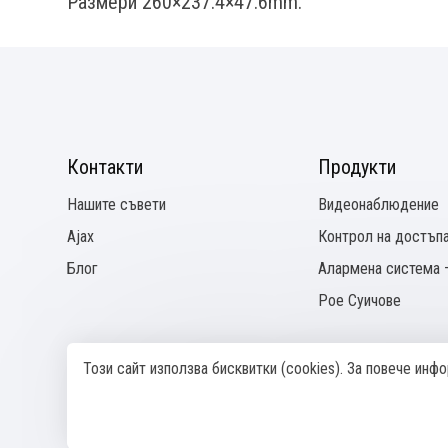
Размери 260×237.4×47.6mm.
Контакти
Продукти
Нашите съвети
Видеонаблюдение
Ajax
Контрол на достъп
Блог
Алармена система –
Pое Суичове
Този сайт използва бисквитки (cookies). За повече ин
© 2024—2026 SeeТechnics
Изработка на сайт върху
Creativiso® Xpress™
(v1.50.0)
* 1 EUR =