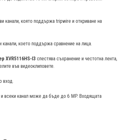
и канали, която поддържа tripwire и откриване на
и канали, което поддържа сравнение на лица.
р XVR5116HS-I3
спестява съхранение и честотна лента,
елите във видеоклиповете.
о вход.
 и всеки канал може да бъде до 6 MP. Входящата