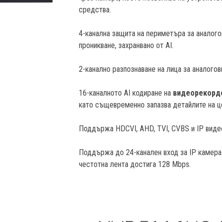
средства.
4-канална защита на периметъра за аналогов
проникване, захранвано от AI.
2-канално разпознаване на лица за аналогов
16-каналното AI кодиране на
видеoрекорде
като същевременно запазва детайлите на ц
Поддържа HDCVI, AHD, TVI, CVBS и IP виде
Поддържа до 24-канален вход за IP камера
честотна лента достига 128 Mbps.