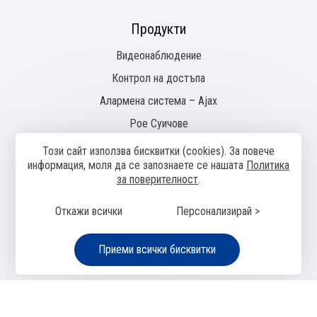
Продукти
Видеонаблюдение
Контрол на достъпа
Алармена система – Ajax
Pое Суичове
Този сайт използва бисквитки (cookies). За повече
информация, моля да се запознаете се нашaтa
Политика
за поверителност
.
Общи условия
Политика за поверителност
Онлайн
разрешаване на спорове
Управление на бисквитките
Карта на
сайта
Откажи всички
Персонализирай >
© 2024—2026 SeeТechnics
Изработка на сайт върху
Creativiso® Xpress™
(v1.50.18)
* 1 EUR =
Приеми всички бисквитки
1.95583 BGN