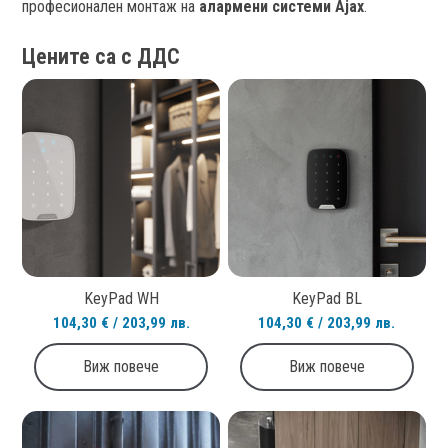
професионален монтаж на
алармени системи Ajax
.
Цените са с ДДС
KeyPad WH
KeyPad BL
104,30 € / 203,99 лв.
104,30 € / 203,99 лв.
Виж повече
Виж повече